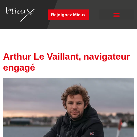
Rejoignez Mieux
Nos services
Se connecter
Étiquette :
Article
Arthur Le Vaillant, navigateur
engagé