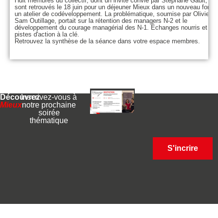
Huit membres du collectif, dont un invité convié par Stéphane Gault, se
sont retrouvés le 18 juin pour un déjeuner Mieux dans un nouveau forma
un atelier de codéveloppement. La problématique, soumise par Olivier d
Sam Outillage, portait sur la rétention des managers N-2 et le
développement du courage managérial des N-1. Échanges nourris et
pistes d'action à la clé.
Retrouvez la synthèse de la séance dans votre espace membres.
Découvrez
Inscrivez-vous à
Mieux
notre prochaine
soirée
thématique
S'incrire